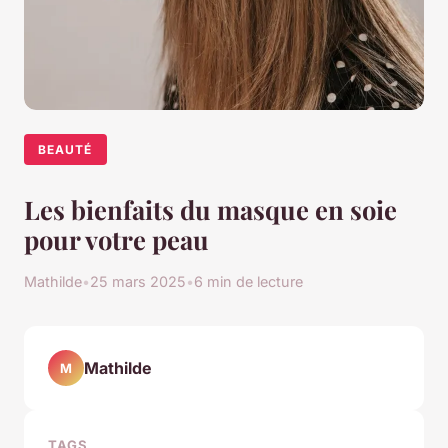
BEAUTÉ
Les bienfaits du masque en soie
pour votre peau
Mathilde
•
25 mars 2025
•
6 min de lecture
Mathilde
M
TAGS