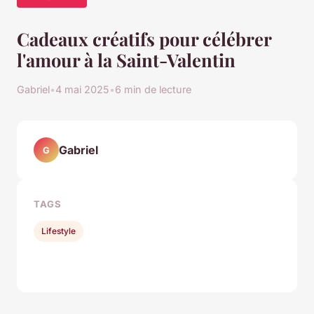
Cadeaux créatifs pour célébrer
l'amour à la Saint-Valentin
Gabriel
•
4 mai 2025
•
6 min de lecture
Gabriel
G
TAGS
Lifestyle