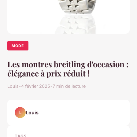
MODE
Les montres breitling d'occasion :
élégance à prix réduit !
Louis
•
4 février 2025
•
7 min de lecture
Louis
L
TAGS