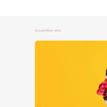
Accueil
›
Bien-etre