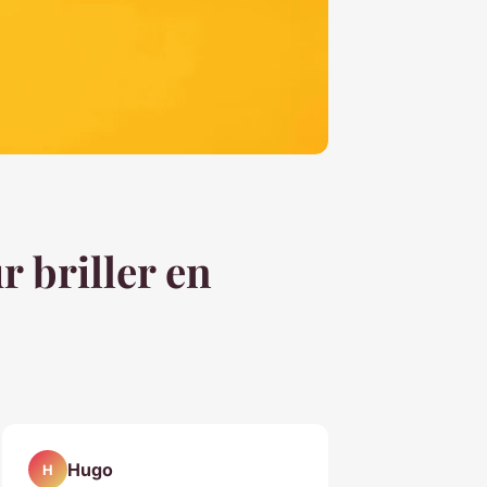
r briller en
Hugo
H