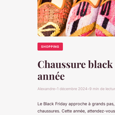
SHOPPING
Chaussure black f
année
Alexandre
•
1 décembre 2024
•
9 min de lectu
Le Black Friday approche à grands pas, p
chaussures. Cette année, attendez-vous