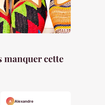
as manquer cette
Alexandre
A